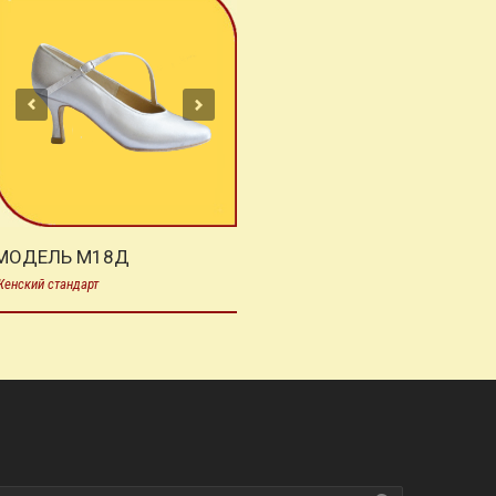
МОДЕЛЬ М18Д
енский стандарт