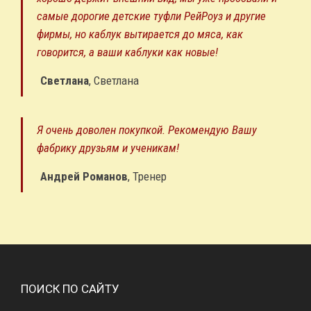
самые дорогие детские туфли РейРоуз и другие
фирмы, но каблук вытирается до мяса, как
говорится, а ваши каблуки как новые!
Светлана
,
Светлана
Я очень доволен покупкой. Рекомендую Вашу
фабрику друзьям и ученикам!
Андрей Романов
,
Тренер
ПОИСК ПО САЙТУ